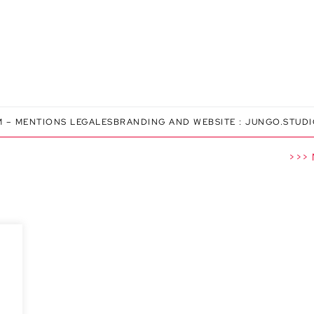
M
–
MENTIONS LEGALES
BRANDING AND WEBSITE :
JUNGO.STUD
>>> N