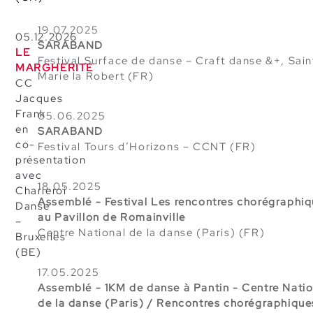
19.07.2025
05.12.2026
SARABAND
LE
Festival Surface de danse – Craft danse &+, Sain
MARGHERITE
Marie la Robert (FR)
CC
Jacques
Frank
05.06.2025
en
SARABAND
co-
Festival Tours d’Horizons
– CCNT (FR)
présentation
avec
18.05.2025
Charleroi
Assemblé - Festival Les rencontres chorégraphi
Danse
au Pavillon de Romainville
–
Centre National de la danse (Paris)
(FR)
Bruxelles
(BE)
17.05.2025
Assemblé - 1KM de danse à Pantin - Centre Natio
de la danse (Paris) / Rencontres chorégraphique