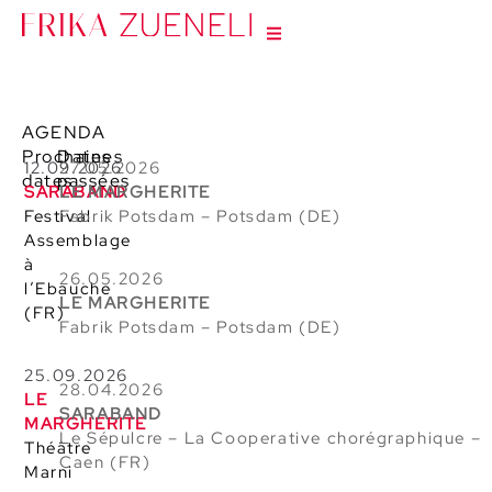
AGENDA
Prochaines
Dates
12.09.2026
27.05.2026
dates
passées
SARABAND
LE MARGHERITE
Festival
Fabrik Potsdam – Potsdam (DE)
Assemblage
à
26.05.2026
l’Ebauche
LE MARGHERITE
(FR)
Fabrik Potsdam
– Potsdam (DE)
25.09.2026
28.04.2026
LE
SARABAND
MARGHERITE
Le Sépulcre – La Cooperative chorégraphique –
Théâtre
Caen (FR)
Marni