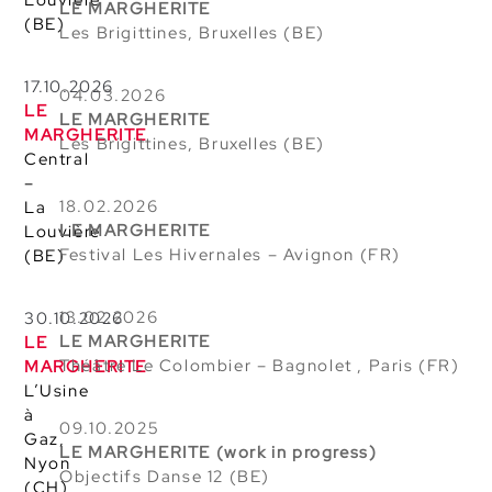
Louvière
LE MARGHERITE
(BE)
Les Brigittines, Bruxelles (BE)
17.10.2026
04.03.2026
LE
LE MARGHERITE
MARGHERITE
Les Brigittines, Bruxelles (BE)
Central
–
18.02.2026
La
LE MARGHERITE
Louvière
Festival Les Hivernales – Avignon (FR)
(BE)
13.02.2026
30.10.2026
LE MARGHERITE
LE
Théâtre Le Colombier – Bagnolet , Paris (FR)
MARGHERITE
L’Usine
à
09.10.2025
Gaz,
LE MARGHERITE (work in progress)
Nyon
Objectifs Danse 12 (BE)
(CH)