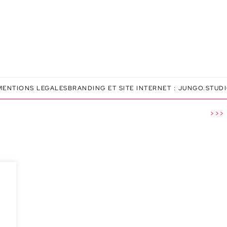
MENTIONS LEGALES
BRANDING ET SITE INTERNET :
JUNGO.STUD
>>> P