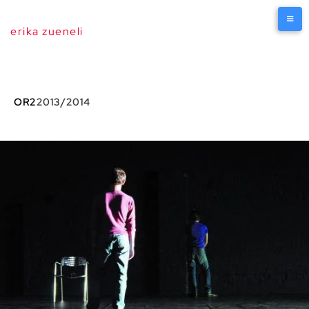
erika zueneli
OR2
2013/2014