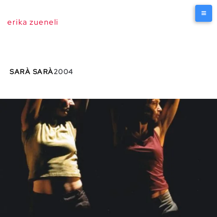
erika zueneli
SARÀ SARÀ
2004